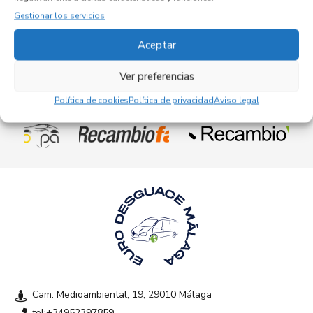
17,95
€
(IVA no incluído)
Gestionar los servicios
Aceptar
Ver preferencias
Política de cookies
Política de privacidad
Aviso legal
Empresas colaboradoras
Cam. Medioambiental, 19, 29010 Málaga
tel:+34952397859