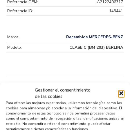
Referencia OEM:
A2122406317
Referencia ID:
143441
Marca:
Recambios MERCEDES-BENZ
Modelo:
CLASE C (BM 203) BERLINA
Productos relacionados
Gestionar el consentimiento
de las cookies
Para ofrecer las mejores experiencias, utilizamos tecnologías como las
TERMOSTATO 349978624
cookies para almacenar y/o acceder a la información del dispositivo. El
consentimiento de estas tecnologías nos permitirá procesar datos
Recambios » OTROS...
MODELOS
como el comportamiento de navegación o las identificaciones únicas en
Referencia ID:
147080
este sitio. No consentir o retirar el consentimiento, puede afectar
Referencia OEM:
349978624
negativamente a ciertas características y funciones.