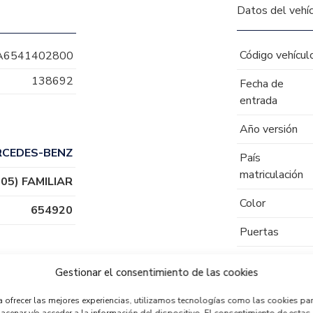
Datos del vehí
Código vehícul
A6541402800
138692
Fecha de
entrada
Año versión
RCEDES-BENZ
País
matriculación
05) FAMILIAR
Color
654920
Puertas
Tipo de
Gestionar el consentimiento de las cookies
combustible
a ofrecer las mejores experiencias, utilizamos tecnologías como las cookies pa
Código motor
acenar y/o acceder a la información del dispositivo. El consentimiento de estas