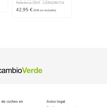
Referencia OEM:
A2056280724
Referencia OEM:
42,95
€
32,95
€
(IVA no incluído)
(IVA no
 de coches en
Aviso legal