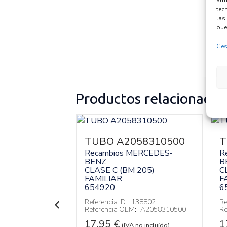
tec
las 
pue
Ges
Productos relacionados
TOR
TUBO A2058310500
T
7600
Recambios MERCEDES-
R
BENZ
B
MERCEDES-
CLASE C (BM 205)
C
FAMILIAR
F
 205)
654920
6
Referencia ID:
138802
Re
Referencia OEM:
A2058310500
Re
139424
:
A6540107600
17,95
€
1
(IVA no incluído)