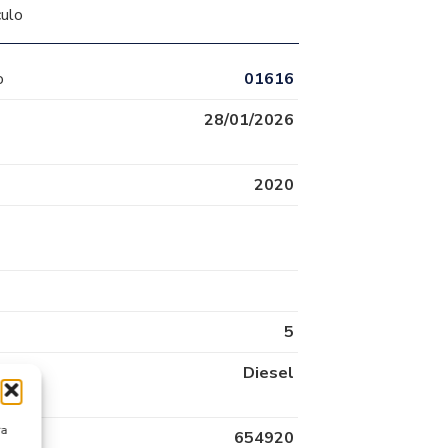
culo
o
01616
28/01/2026
2020
5
Diesel
ra
654920