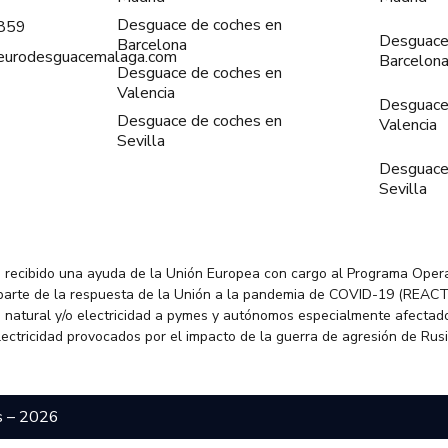
Desguace de coches en
859
Desguace
Barcelona
@eurodesguacemalaga.com
Barcelon
Desguace de coches en
Valencia
Desguace
Desguace de coches en
Valencia
Sevilla
Desguace
Sevilla
 recibido una ayuda de la Unión Europea con cargo al Programa Oper
parte de la respuesta de la Unión a la pandemia de COVID-19 (REACT
 natural y/o electricidad a pymes y autónomos especialmente afectado
electricidad provocados por el impacto de la guerra de agresión de Rus
s – 2026