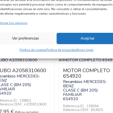
nologías nos permitirá procesar datos como el comportamiento de navegación
Código cambio
identificaciones únicas en este sitio. No consentir o retirar el consentimiento,
de afectar negativamente a ciertas características y funciones.
tionar los servicios
Ver preferencias
Aceptar
Política de cookies
Política de privacidad
Aviso legal
UBO A2058310600
MOTOR COMPLETO
654920
ecambios MERCEDES-
ENZ
Recambios MERCEDES-
LASE C (BM 205)
BENZ
AMILIAR
CLASE C (BM 205)
54920
FAMILIAR
654920
ferencia ID:
138801
ferencia OEM:
A2058310600
Referencia ID:
139094
Referencia OEM:
654920
7,95
€
(IVA no incluído)