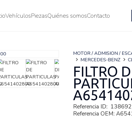
cio
Vehículos
Piezas
Quiénes somos
Contacto
MOTOR / ADMISION / ES
MERCEDES-BENZ
C
FILTRO D
PARTICU
A654140
Referencia ID:
138692
Referencia OEM:
A654