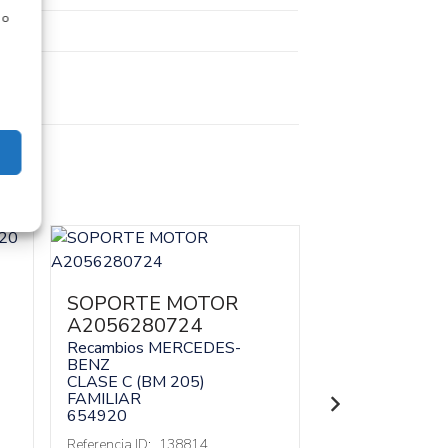
 o
SOPORTE MOTOR
SOPORTE 
A2056280724
A20562807
Recambios MERCEDES-
Recambios ME
BENZ
BENZ
CLASE C (BM 205)
CLASE C (BM 2
FAMILIAR
FAMILIAR
654920
654920
Referencia ID:
138814
Referencia ID:
13