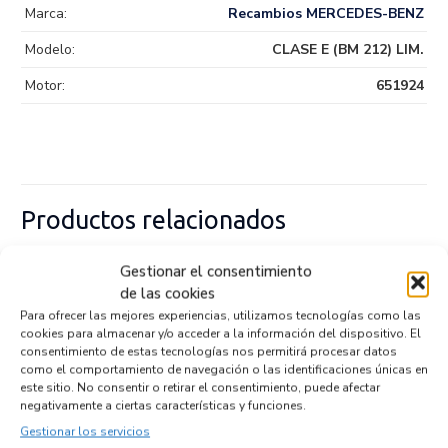
Marca:
Recambios MERCEDES-BENZ
Modelo:
CLASE E (BM 212) LIM.
Motor:
651924
Productos relacionados
Gestionar el consentimiento
VOLANTE MOTOR A6510300312
de las cookies
Recambios MERCEDES-BENZ
CLASE E (BM 212) LIM.
Para ofrecer las mejores experiencias, utilizamos tecnologías como las
651924
cookies para almacenar y/o acceder a la información del dispositivo. El
consentimiento de estas tecnologías nos permitirá procesar datos
Referencia ID:
142894
Referencia OEM:
A6510300312
como el comportamiento de navegación o las identificaciones únicas en
este sitio. No consentir o retirar el consentimiento, puede afectar
72,95
€
(IVA no incluído)
negativamente a ciertas características y funciones.
Gestionar los servicios