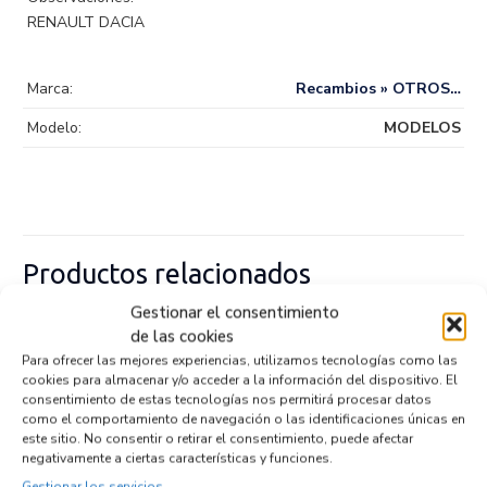
RENAULT DACIA
Marca:
Recambios » OTROS…
Modelo:
MODELOS
Productos relacionados
Gestionar el consentimiento
de las cookies
SOPORTE FILTRO GASOIL 504182148
Para ofrecer las mejores experiencias, utilizamos tecnologías como las
Recambios IVECO
DAILY KOMBI
cookies para almacenar y/o acceder a la información del dispositivo. El
consentimiento de estas tecnologías nos permitirá procesar datos
Referencia ID:
147059
Referencia OEM:
504182148
como el comportamiento de navegación o las identificaciones únicas en
este sitio. No consentir o retirar el consentimiento, puede afectar
72,95
€
(IVA no incluído)
negativamente a ciertas características y funciones.
Gestionar los servicios