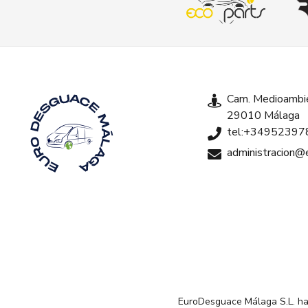
Cam. Medioambie
29010 Málaga
tel:+34952397
administracion
EuroDesguace Málaga S.L. ha