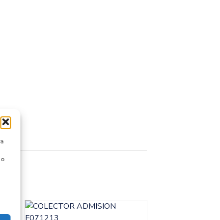
ra
 o