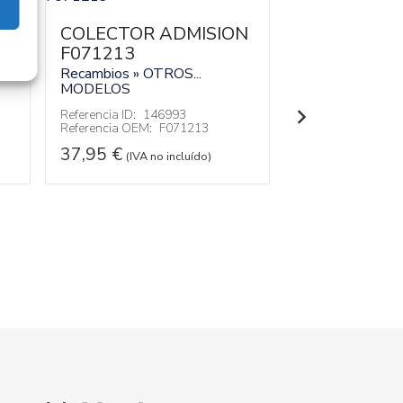
TUBO X215
COLECTOR ADMISION
Recambios » OT
MODELOS
F071213
Recambios » OTROS...
Referencia ID:
14
Referencia OEM:
MODELOS
32,95
€
Referencia ID:
146993
(IVA no
Referencia OEM:
F071213
37,95
€
(IVA no incluído)