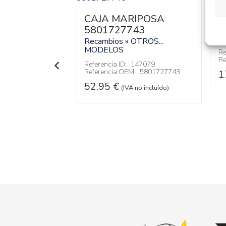
T
3
O
CAJA MARIPOSA
IBLE
5801727743
R
M
2801
Recambios » OTROS...
MODELOS
MERCEDES-
Re
Re
Referencia ID:
147079
 JAMES COOK
Referencia OEM:
5801727743
1
52,95
€
(IVA no incluído)
144020
:
A9064712801
VA no incluído)