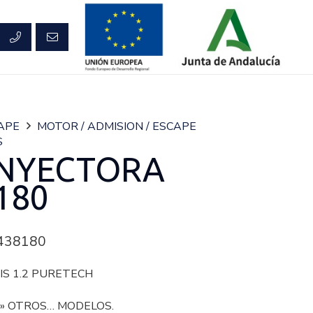
CAPE
MOTOR / ADMISION / ESCAPE
S
INYECTORA
180
438180
S 1.2 PURETECH
 » OTROS… MODELOS.