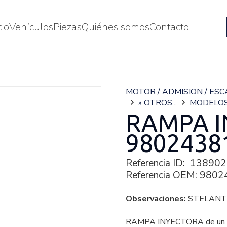
cio
Vehículos
Piezas
Quiénes somos
Contacto
MOTOR / ADMISION / ES
» OTROS...
MODELO
RAMPA 
9802438
Referencia ID:
138902
Referencia OEM:
9802
Observaciones:
STELANTI
RAMPA INYECTORA de un