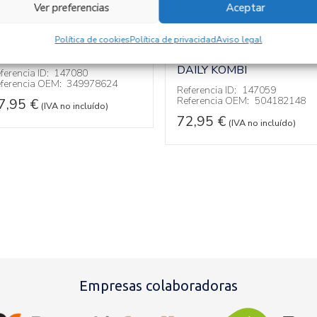
ERMOSTATO
Ver preferencias
Aceptar
49978624
SOPORTE FILTRO
GASOIL 504182148
ecambios » OTROS...
Política de cookies
Política de privacidad
Aviso legal
ODELOS
Recambios IVECO
DAILY KOMBI
ferencia ID:
147080
ferencia OEM:
349978624
Referencia ID:
147059
Referencia OEM:
504182148
7,95
€
(IVA no incluído)
72,95
€
(IVA no incluído)
Empresas colaboradoras