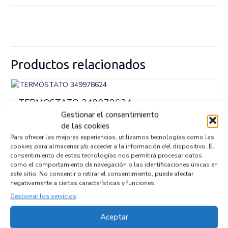
Productos relacionados
TERMOSTATO 349978624
Recambios » OTROS...
MODELOS
Gestionar el consentimiento
de las cookies
Referencia ID:
147080
Referencia OEM:
349978624
Para ofrecer las mejores experiencias, utilizamos tecnologías como las
17,95
€
cookies para almacenar y/o acceder a la información del dispositivo. El
(IVA no incluído)
consentimiento de estas tecnologías nos permitirá procesar datos
como el comportamiento de navegación o las identificaciones únicas en
este sitio. No consentir o retirar el consentimiento, puede afectar
negativamente a ciertas características y funciones.
Gestionar los servicios
Empresas colaboradoras
Aceptar