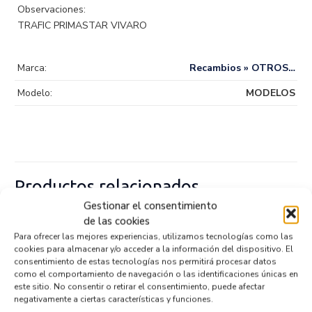
Observaciones:
TRAFIC PRIMASTAR VIVARO
Marca:
Recambios » OTROS…
Modelo:
MODELOS
Productos relacionados
Gestionar el consentimiento
de las cookies
TERMOSTATO 349978624
Para ofrecer las mejores experiencias, utilizamos tecnologías como las
cookies para almacenar y/o acceder a la información del dispositivo. El
Recambios » OTROS...
MODELOS
consentimiento de estas tecnologías nos permitirá procesar datos
Referencia ID:
147080
como el comportamiento de navegación o las identificaciones únicas en
Referencia OEM:
349978624
este sitio. No consentir o retirar el consentimiento, puede afectar
17,95
€
(IVA no incluído)
negativamente a ciertas características y funciones.