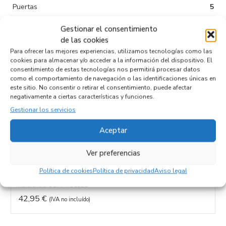
Puertas
5
Tipo de
Diesel
Gestionar el consentimiento
combustible
de las cookies
Para ofrecer las mejores experiencias, utilizamos tecnologías como las
Código motor
8HZDV4TD
cookies para almacenar y/o acceder a la información del dispositivo. El
consentimiento de estas tecnologías nos permitirá procesar datos
Código cambio
como el comportamiento de navegación o las identificaciones únicas en
este sitio. No consentir o retirar el consentimiento, puede afectar
negativamente a ciertas características y funciones.
Gestionar los servicios
Productos relacionados
Aceptar
Ver preferencias
RADIADOR AGUA 735125
Recambios PEUGEOT
207
BFS
Política de cookies
Política de privacidad
Aviso legal
Referencia ID:
140631
Referencia OEM:
735125
42,95
€
(IVA no incluído)