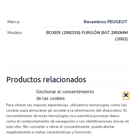
Marca:
Recambios PEUGEOT
Modelo:
BOXER (290/330) FURGÓN BAT.2850MM
(2002)
Productos relacionados
Gestionar el consentimiento
de las cookies
CAJA MARIPOSA 5801727743
Para ofrecer las mejores experiencias, utilizamos tecnologías como las
Recambios » OTROS...
MODELOS
cookies para almacenar y/o acceder a la información del dispositivo. El
Referencia ID:
147079
consentimiento de estas tecnologías nos permitirá procesar datos
Referencia OEM:
5801727743
como el comportamiento de navegación o las identificaciones únicas en
52,95
€
este sitio. No consentir o retirar el consentimiento, puede afectar
(IVA no incluído)
negativamente a ciertas características y funciones.