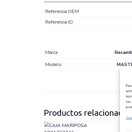
Referencia OEM:
Referencia ID:
Marca:
Recamb
Modelo:
MASTE
Par
alm
tec
las 
pue
Productos relacionados
Ges