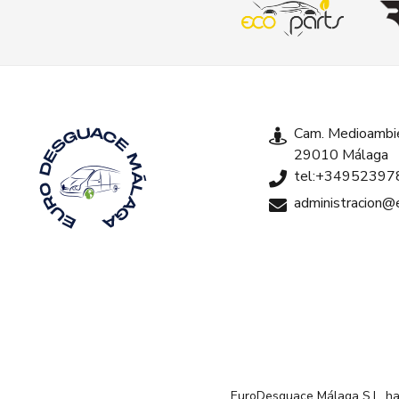
Cam. Medioambie
29010 Málaga
tel:+34952397
administracion
EuroDesguace Málaga S.L. ha