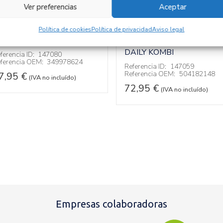
Ver preferencias
Aceptar
ERMOSTATO
49978624
SOPORTE FILTRO
Política de cookies
Política de privacidad
Aviso legal
GASOIL 504182148
ecambios » OTROS...
ODELOS
Recambios IVECO
DAILY KOMBI
ferencia ID:
147080
ferencia OEM:
349978624
Referencia ID:
147059
Referencia OEM:
504182148
7,95
€
(IVA no incluído)
72,95
€
(IVA no incluído)
Empresas colaboradoras