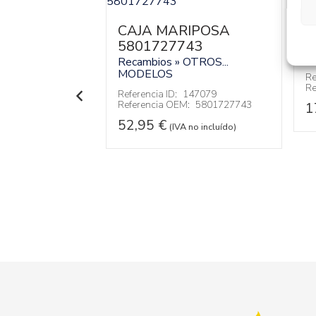
T
3
O
CAJA MARIPOSA
IBLE
5801727743
R
M
2801
Recambios » OTROS...
MODELOS
MERCEDES-
Re
Re
Referencia ID:
147079
 JAMES COOK
Referencia OEM:
5801727743
1
52,95
€
(IVA no incluído)
144020
:
A9064712801
VA no incluído)