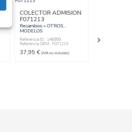
TUBO X215
COLECTOR ADMISION
Recambios » OT
MODELOS
F071213
Recambios » OTROS...
Referencia ID:
14
Referencia OEM:
MODELOS
32,95
€
Referencia ID:
146993
(IVA no
Referencia OEM:
F071213
37,95
€
(IVA no incluído)