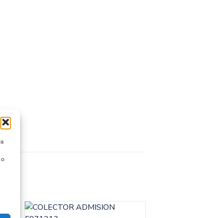
ra
 o