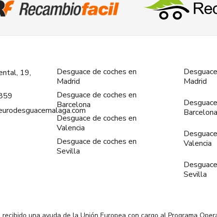
Desguace de coches en
Desguace
ntal, 19,
Madrid
Madrid
Desguace de coches en
859
Desguace
Barcelona
@eurodesguacemalaga.com
Barcelon
Desguace de coches en
Valencia
Desguace
Desguace de coches en
Valencia
Sevilla
Desguace
Sevilla
 recibido una ayuda de la Unión Europea con cargo al Programa Oper