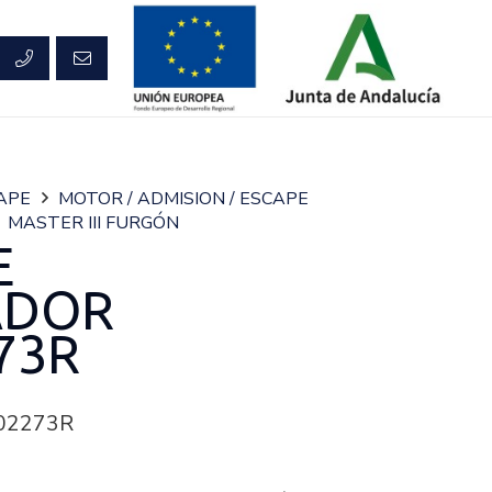
CAPE
MOTOR / ADMISION / ESCAPE
MASTER III FURGÓN
E
ADOR
73R
02273R