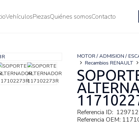
cio
Vehículos
Piezas
Quiénes somos
Contacto
MOTOR / ADMISION / ES
Recambios RENAULT
SOPORT
ALTERN
1171022
Referencia ID:
129712
Referencia OEM:
1171