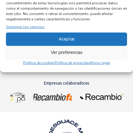
consentimiento de estas tecnologías nos permitirá procesar datos
como el comportamiento de navegación o las identificaciones únicas en
este sitio. No consentir o retirar el consentimiento, puede afectar
negativamente a ciertas características y funciones.
COLECTOR ADMISION 076129713A
Gestionar los servicios
Recambios VOLKSWAGEN
CRAFTER FURGÓN (2E)
Referencia ID:
128527
Aceptar
Referencia OEM:
076129713A
72,95
€
(IVA no incluído)
Ver preferencias
Política de cookies
Política de privacidad
Aviso legal
Empresas colaboradoras