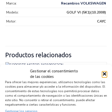
Marca:
Recambios VOLKSWAGEN
Modelo:
GOLF VI (5K1)(10.2008)
Motor:
CAYC
Productos relacionados
Gestionar el consentimiento
SOPORTE MOTOR 1K0199262CN
de las cookies
Recambios VOLKSWAGEN
GOLF VI (5K1)(10.2008)
CAYC
Para ofrecer las mejores experiencias, utilizamos tecnologías como las
Referencia ID:
146446
cookies para almacenar y/o acceder a la información del dispositivo. El
Referencia OEM:
1K0199262CN
consentimiento de estas tecnologías nos permitirá procesar datos
32,95
€
(IVA no incluído)
como el comportamiento de navegación o las identificaciones únicas en
este sitio. No consentir o retirar el consentimiento, puede afectar
negativamente a ciertas características y funciones.
Gestionar los servicios