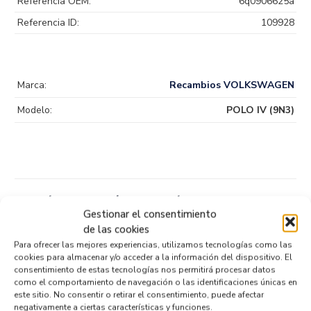
Referencia OEM:
6q0906625a
Referencia ID:
109928
Marca:
Recambios VOLKSWAGEN
Modelo:
POLO IV (9N3)
Productos relacionados
Gestionar el consentimiento
de las cookies
Para ofrecer las mejores experiencias, utilizamos tecnologías como las
TERMOSTATO 349978624
cookies para almacenar y/o acceder a la información del dispositivo. El
Recambios » OTROS...
MODELOS
consentimiento de estas tecnologías nos permitirá procesar datos
como el comportamiento de navegación o las identificaciones únicas en
Referencia ID:
147080
este sitio. No consentir o retirar el consentimiento, puede afectar
Referencia OEM:
349978624
negativamente a ciertas características y funciones.