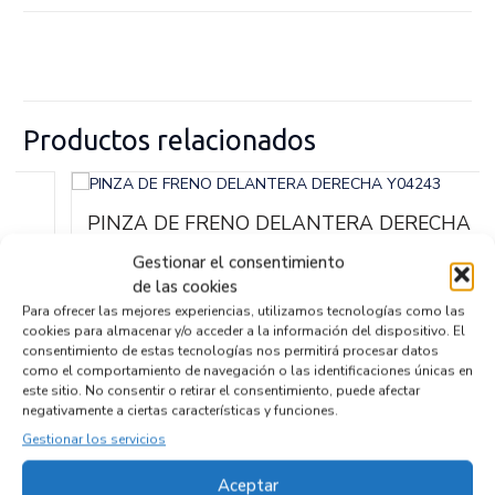
Productos relacionados
PINZA DE FRENO DELANTERA DERECHA
Y04243
Gestionar el consentimiento
Recambios FORD
TRANSIT FURGÓN (TT9)
de las cookies
Referencia ID:
144351
Referencia OEM:
Y04243
Para ofrecer las mejores experiencias, utilizamos tecnologías como las
cookies para almacenar y/o acceder a la información del dispositivo. El
32,95
€
(IVA no incluído)
consentimiento de estas tecnologías nos permitirá procesar datos
como el comportamiento de navegación o las identificaciones únicas en
este sitio. No consentir o retirar el consentimiento, puede afectar
negativamente a ciertas características y funciones.
Gestionar los servicios
Empresas colaboradoras
Aceptar