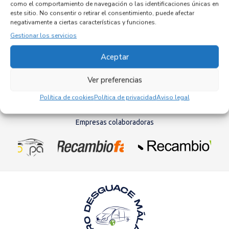
como el comportamiento de navegación o las identificaciones únicas en
INYECTOR 5U3Q-9K546-AA
este sitio. No consentir o retirar el consentimiento, puede afectar
Recambios JAGUAR
X-TYPE ESTATE
LJ46G
negativamente a ciertas características y funciones.
Referencia ID:
146123
Gestionar los servicios
Referencia OEM:
5U3Q-9K546-AA
62,95
€
(IVA no incluído)
Aceptar
Ver preferencias
Política de cookies
Política de privacidad
Aviso legal
Empresas colaboradoras