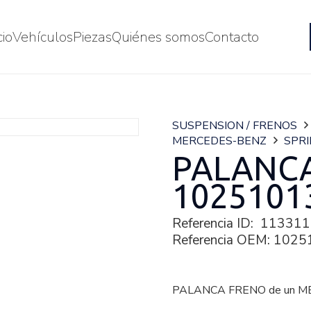
cio
Vehículos
Piezas
Quiénes somos
Contacto
SUSPENSION / FRENOS
MERCEDES-BENZ
SPRI
PALANC
1025101
Referencia ID:
113311
Referencia OEM:
1025
PALANCA FRENO de un M