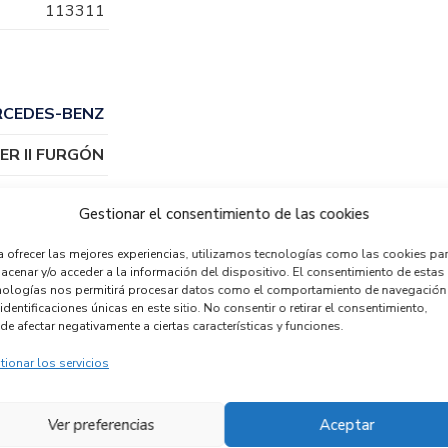
113311
RCEDES-BENZ
ER II FURGÓN
Gestionar el consentimiento de las cookies
a ofrecer las mejores experiencias, utilizamos tecnologías como las cookies pa
acenar y/o acceder a la información del dispositivo. El consentimiento de estas
nologías nos permitirá procesar datos como el comportamiento de navegación
identificaciones únicas en este sitio. No consentir o retirar el consentimiento,
de afectar negativamente a ciertas características y funciones.
tionar los servicios
OMBA FRENO
BOMBA FRENO
20425550
020425550
Ver preferencias
Aceptar