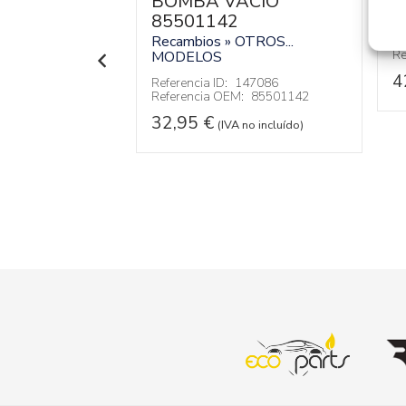
RA
BOMBA VACIO
R
D
A
85501142
EAT
LEON (1P1)
Recambios » OTROS...
Re
Re
MODELOS
99292
4
Referencia ID:
147086
 no incluído)
Referencia OEM:
85501142
32,95
€
(IVA no incluído)