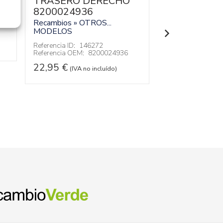
TRASERO DERECHO
TRASERO I
8200024936
820002493
Recambios » OTROS...
Recambios » OT
MODELOS
MODELOS
Referencia ID:
146272
Referencia ID:
14
Referencia OEM:
8200024936
Referencia OEM:
22,95
€
22,95
€
(IVA no incluído)
(IVA no