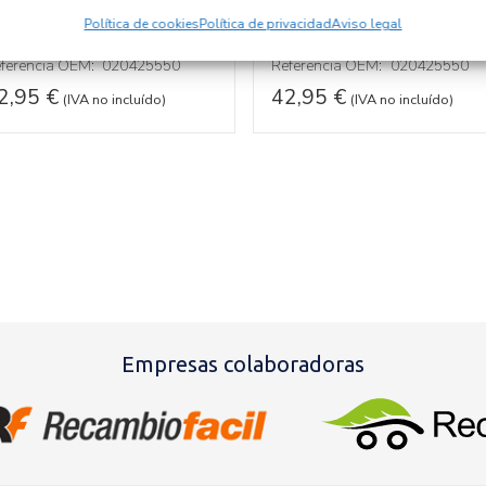
ecambios IVECO
Recambios IVECO
AILY FURGÓN
DAILY FURGÓN
Política de cookies
Política de privacidad
Aviso legal
ferencia ID:
147058
Referencia ID:
141458
ferencia OEM:
020425550
Referencia OEM:
020425550
2,95
€
42,95
€
(IVA no incluído)
(IVA no incluído)
Empresas colaboradoras