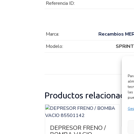
Referencia ID:
Marca:
Recambios ME
Modelo:
SPRINT
Par
alm
tec
las 
Productos relacionados
pue
Ges
B
0
 FRENO
DEPRESOR FRENO /