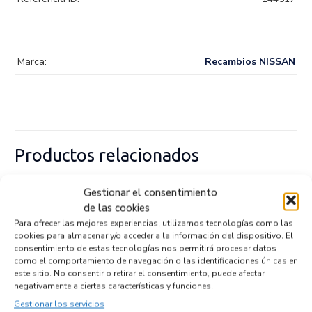
Marca:
Recambios NISSAN
Productos relacionados
Gestionar el consentimiento
SISTEMA AUDIO / RADIO CD 281153711R
de las cookies
Recambios NISSAN
NV400 FURGON (X62)
Para ofrecer las mejores experiencias, utilizamos tecnologías como las
cookies para almacenar y/o acceder a la información del dispositivo. El
Referencia ID:
147076
Referencia OEM:
281153711R
consentimiento de estas tecnologías nos permitirá procesar datos
como el comportamiento de navegación o las identificaciones únicas en
102,95
€
(IVA no incluído)
este sitio. No consentir o retirar el consentimiento, puede afectar
negativamente a ciertas características y funciones.
Gestionar los servicios