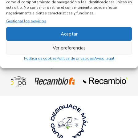
como el comportamiento de navegación o las identificaciones únicas en
Recambios IVECO
DAILY FURGÓN
este sitio. No consentir o retirar el consentimiento, puede afectar
Referencia ID:
147058
negativamente a ciertas características y funciones.
Referencia OEM:
020425550
Gestionar los servicios
42,95
€
(IVA no incluído)
Aceptar
Ver preferencias
Política de cookies
Política de privacidad
Aviso legal
Empresas colaboradoras