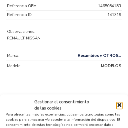
Referencia OEM:
146508418R
Referencia ID:
141319
Observaciones:
RENAULT NISSAN
Marca:
Recambios » OTROS…
Modelo:
MODELOS
Gestionar el consentimiento
Productos relacionados
de las cookies
Para ofrecer las mejores experiencias, utilizamos tecnologías como las
cookies para almacenar y/o acceder a la información del dispositivo. El
BOMBA FRENO 020425550
consentimiento de estas tecnologías nos permitirá procesar datos