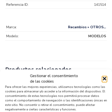
Referencia ID:
141514
Marca:
Recambios » OTROS…
Modelo:
MODELOS
Productos relacionados
Gestionar el consentimiento
de las cookies
Para ofrecer las mejores experiencias, utilizamos tecnologías como las
BOMBA FRENO 020425550
cookies para almacenar y/o acceder a la información del dispositivo. El
Recambios IVECO
DAILY FURGÓN
consentimiento de estas tecnologías nos permitirá procesar datos
Referencia ID:
147058
como el comportamiento de navegación o las identificaciones únicas en
Referencia OEM:
020425550
este sitio. No consentir o retirar el consentimiento, puede afectar
42,95
€
negativamente a ciertas características y funciones.
(IVA no incluído)