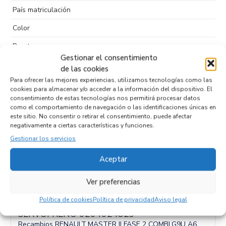
País matriculación
Color
Puertas
Gestionar el consentimiento
Kilometraje
351.193
de las cookies
Para ofrecer las mejores experiencias, utilizamos tecnologías como las
Tipo de
cookies para almacenar y/o acceder a la información del dispositivo. El
combustible
consentimiento de estas tecnologías nos permitirá procesar datos
como el comportamiento de navegación o las identificaciones únicas en
Código motor
G9U A7
este sitio. No consentir o retirar el consentimiento, puede afectar
negativamente a ciertas características y funciones.
Código cambio
Gestionar los servicios
Aceptar
Productos relacionados
Ver preferencias
Política de cookies
Política de privacidad
Aviso legal
SERVOFRENO 0204024829
Recambios RENAULT
MASTER II FASE 2 COMBI
G9U A6