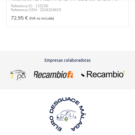
Referencia ID:
133236
Referencia OEM:
0204024829
72,95
€
(IVA no incluído)
Empresas colaboradoras