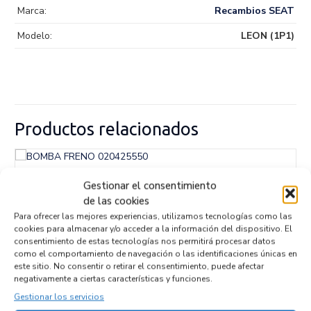
Marca:
Recambios SEAT
Modelo:
LEON (1P1)
Productos relacionados
BOMBA FRENO 020425550
Gestionar el consentimiento
Recambios IVECO
DAILY FURGÓN
de las cookies
Referencia ID:
147058
Para ofrecer las mejores experiencias, utilizamos tecnologías como las
Referencia OEM:
020425550
cookies para almacenar y/o acceder a la información del dispositivo. El
42,95
€
consentimiento de estas tecnologías nos permitirá procesar datos
(IVA no incluído)
como el comportamiento de navegación o las identificaciones únicas en
este sitio. No consentir o retirar el consentimiento, puede afectar
negativamente a ciertas características y funciones.
Gestionar los servicios