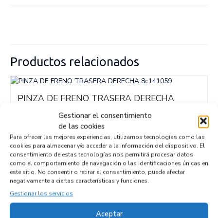
Productos relacionados
PINZA DE FRENO TRASERA DERECHA
8c141059
Gestionar el consentimiento
Recambios SSANGYONG
REXTON
de las cookies
Referencia ID:
96417
Referencia OEM:
8c141059
Para ofrecer las mejores experiencias, utilizamos tecnologías como las
cookies para almacenar y/o acceder a la información del dispositivo. El
72,95
€
(IVA no incluído)
consentimiento de estas tecnologías nos permitirá procesar datos
como el comportamiento de navegación o las identificaciones únicas en
este sitio. No consentir o retirar el consentimiento, puede afectar
negativamente a ciertas características y funciones.
Gestionar los servicios
Aceptar
Empresas colaboradoras