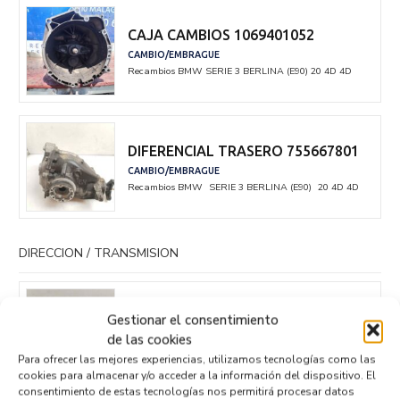
CAJA CAMBIOS 1069401052
CAMBIO/EMBRAGUE
Recambios BMW
SERIE 3 BERLINA (E90)
20 4D 4D
DIFERENCIAL TRASERO 755667801
CAMBIO/EMBRAGUE
Recambios BMW
SERIE 3 BERLINA (E90)
20 4D 4D
DIRECCION / TRANSMISION
TRANSMISION TRASERA DERECHA
Gestionar el consentimiento
7533446AI01
de las cookies
DIRECCION / TRANSMISION
Para ofrecer las mejores experiencias, utilizamos tecnologías como las
Recambios BMW
SERIE 3 BERLINA (E90)
20 4D 4D
cookies para almacenar y/o acceder a la información del dispositivo. El
consentimiento de estas tecnologías nos permitirá procesar datos