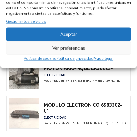
como el comportamiento de navegación o las identificaciones únicas en
TRANSMISION TRASERA IZQUIERDA
este sitio. No consentir o retirar el consentimiento, puede afectar
negativamente a ciertas características y funciones.
7533445AI01
DIRECCION / TRANSMISION
Gestionar los servicios
Recambios BMW
SERIE 3 BERLINA (E90)
20 4D 4D
Aceptar
ELECTRICIDAD
Ver preferencias
Política de cookies
Política de privacidad
Aviso legal
MOTOR ARRANQUE LRS02224
ELECTRICIDAD
Recambios BMW
SERIE 3 BERLINA (E90)
20 4D 4D
MODULO ELECTRONICO 6983302-
01
ELECTRICIDAD
Recambios BMW
SERIE 3 BERLINA (E90)
20 4D 4D