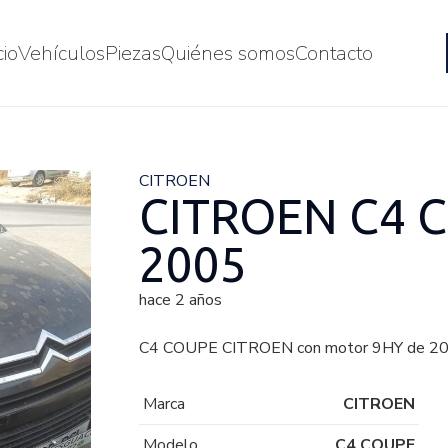
cio
Vehículos
Piezas
Quiénes somos
Contacto
CITROEN
CITROEN C4 C
2005
hace 2 años
C4 COUPE CITROEN con motor 9HY de 20
Marca
CITROEN
Modelo
C4 COUPE