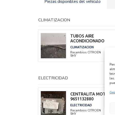
Piezas disponibles del vehículo
CLIMATIZACION
TUBOS AIRE
ACONDICIONADO
CLIMATIZACION
Recambios CITROEN
C4 CO
9HY
Par
alm
tec
ELECTRICIDAD
las 
pue
Ges
CENTRALITA MOTOR 
9651132880
ELECTRICIDAD
Recambios CITROEN
C4 CO
9HY