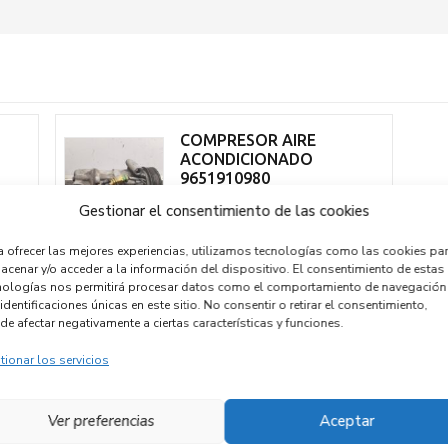
COMPRESOR AIRE
ACONDICIONADO
9651910980
UPE
CLIMATIZACION
Gestionar el consentimiento de las cookies
Recambios CITROEN
C4 COUPE
9HY
a ofrecer las mejores experiencias, utilizamos tecnologías como las cookies pa
acenar y/o acceder a la información del dispositivo. El consentimiento de estas
nologías nos permitirá procesar datos como el comportamiento de navegación
identificaciones únicas en este sitio. No consentir o retirar el consentimiento,
de afectar negativamente a ciertas características y funciones.
tionar los servicios
UCE
Ver preferencias
Aceptar
UPE