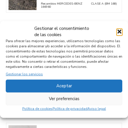
Recambios MERCEDES-BENZ
CLASE A (BM 168)
166960
ELECTRICIDAD
Gestionar el consentimiento
de las cookies
ELECTROVENTILADOR
Para ofrecer las mejores experiencias, utilizamos tecnologías como las
A1685050155
cookies para almacenar y/o acceder a la información del dispositivo. El
consentimiento de estas tecnologías nos permitirá procesar datos
ELECTRICIDAD
como el comportamiento de navegación o las identificaciones únicas en
Recambios MERCEDES-BENZ
CLASE A (BM 168)
166960
este sitio. No consentir o retirar el consentimiento, puede afectar
negativamente a ciertas características y funciones.
Gestionar los servicios
MOTOR / ADMISION / ESCAPE
Aceptar
SOPORTE ALTERNADOR
A1662000670
Ver preferencias
MOTOR / ADMISION / ESCAPE
Política de cookies
Política de privacidad
Aviso legal
Recambios MERCEDES-BENZ
CLASE A (BM 168)
166960