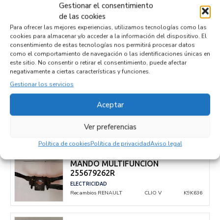
Gestionar el consentimiento
de las cookies
Para ofrecer las mejores experiencias, utilizamos tecnologías como las
CONMUTADOR DE ARRANQUE
cookies para almacenar y/o acceder a la información del dispositivo. El
265916400R
consentimiento de estas tecnologías nos permitirá procesar datos
como el comportamiento de navegación o las identificaciones únicas en
ELECTRICIDAD
este sitio. No consentir o retirar el consentimiento, puede afectar
Recambios RENAULT
CLIO V
K9K636
negativamente a ciertas características y funciones.
Gestionar los servicios
MOTOR LIMPIA TRASERO
Aceptar
287108228R
ELECTRICIDAD
Ver preferencias
Recambios RENAULT
CLIO V
K9K636
Política de cookies
Política de privacidad
Aviso legal
MANDO MULTIFUNCION
255679262R
ELECTRICIDAD
Recambios RENAULT
CLIO V
K9K636