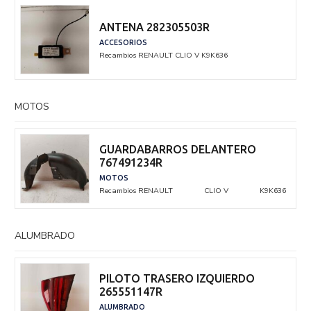
ANTENA 282305503R
ACCESORIOS
Recambios RENAULT
CLIO V
K9K636
MOTOS
GUARDABARROS DELANTERO
767491234R
MOTOS
Recambios RENAULT
CLIO V
K9K636
ALUMBRADO
PILOTO TRASERO IZQUIERDO
265551147R
ALUMBRADO