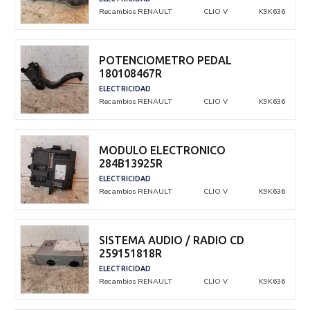
Recambios RENAULT
CLIO V
K9K636
POTENCIOMETRO PEDAL
180108467R
ELECTRICIDAD
Recambios RENAULT
CLIO V
K9K636
MODULO ELECTRONICO
284B13925R
ELECTRICIDAD
Recambios RENAULT
CLIO V
K9K636
SISTEMA AUDIO / RADIO CD
259151818R
ELECTRICIDAD
Recambios RENAULT
CLIO V
K9K636