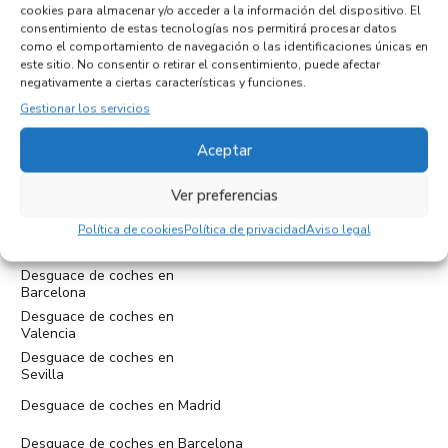
cookies para almacenar y/o acceder a la información del dispositivo. El
consentimiento de estas tecnologías nos permitirá procesar datos
como el comportamiento de navegación o las identificaciones únicas en
este sitio. No consentir o retirar el consentimiento, puede afectar
negativamente a ciertas características y funciones.
Gestionar los servicios
Cam. Medioambiental, 19, 29010 Málaga
Aceptar
tel:+34952397859
administracion@eurodesguacemalaga.com
Ver preferencias
Política de cookies
Política de privacidad
Aviso legal
Desguace de coches en
Madrid
Desguace de coches en
Barcelona
Desguace de coches en
Valencia
Desguace de coches en
Sevilla
Desguace de coches en Madrid
Desguace de coches en Barcelona