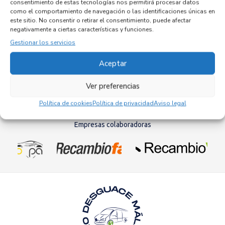
consentimiento de estas tecnologías nos permitirá procesar datos
como el comportamiento de navegación o las identificaciones únicas en
este sitio. No consentir o retirar el consentimiento, puede afectar
negativamente a ciertas características y funciones.
Gestionar los servicios
NISSAN TERRANO II (R20) del 1999
TD27TI
Aceptar
Ver preferencias
Ver vehículo para despiece
Política de cookies
Política de privacidad
Aviso legal
Empresas colaboradoras