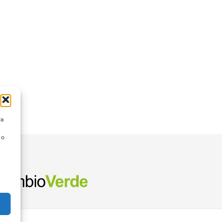
ra
 o