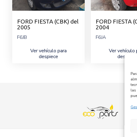
FORD FIESTA (CBK) del
FORD FIESTA (C
2005
2004
F6JB
F6JA
Ver vehículo para
Ver vehículo 
despiece
despiece
Par
alm
tec
las 
pue
Ges