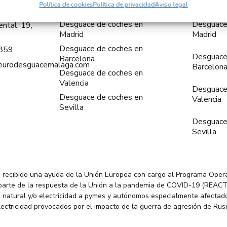
Política de cookies
Política de privacidad
Aviso legal
Desguace de coches en
Desguace
ntal, 19,
Madrid
Madrid
Desguace de coches en
859
Desguace
Barcelona
@eurodesguacemalaga.com
Barcelon
Desguace de coches en
Valencia
Desguace
Desguace de coches en
Valencia
Sevilla
Desguace
Sevilla
 recibido una ayuda de la Unión Europea con cargo al Programa Oper
parte de la respuesta de la Unión a la pandemia de COVID-19 (REACT
 natural y/o electricidad a pymes y autónomos especialmente afectado
electricidad provocados por el impacto de la guerra de agresión de Rus