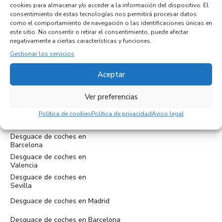
cookies para almacenar y/o acceder a la información del dispositivo. El
consentimiento de estas tecnologías nos permitirá procesar datos
como el comportamiento de navegación o las identificaciones únicas en
este sitio. No consentir o retirar el consentimiento, puede afectar
negativamente a ciertas características y funciones.
Gestionar los servicios
Cam. Medioambiental, 19, 29010 Málaga
Aceptar
tel:+34952397859
administracion@eurodesguacemalaga.com
Ver preferencias
Política de cookies
Política de privacidad
Aviso legal
Desguace de coches en
Madrid
Desguace de coches en
Barcelona
Desguace de coches en
Valencia
Desguace de coches en
Sevilla
Desguace de coches en Madrid
Desguace de coches en Barcelona