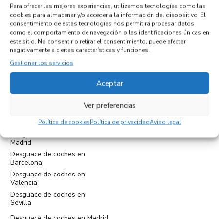
Para ofrecer las mejores experiencias, utilizamos tecnologías como las
cookies para almacenar y/o acceder a la información del dispositivo. El
consentimiento de estas tecnologías nos permitirá procesar datos
como el comportamiento de navegación o las identificaciones únicas en
este sitio. No consentir o retirar el consentimiento, puede afectar
negativamente a ciertas características y funciones.
Gestionar los servicios
Cam. Medioambiental, 19, 29010 Málaga
Aceptar
tel:+34952397859
Ver preferencias
administracion@eurodesguacemalaga.com
Política de cookies
Política de privacidad
Aviso legal
Desguace de coches en
Madrid
Desguace de coches en
Barcelona
Desguace de coches en
Valencia
Desguace de coches en
Sevilla
Desguace de coches en Madrid