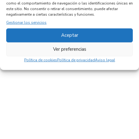
Productos relacionados
como el comportamiento de navegación o las identificaciones únicas en
este sitio. No consentir o retirar el consentimiento, puede afectar
negativamente a ciertas características y funciones.
Gestionar los servicios
FARO DERECHO DX45241748
Recambios IVECO
EUROCARGO (03.2008)
F4AE3481B*S
Aceptar
Referencia ID:
143875
Referencia OEM:
DX45241748
Ver preferencias
92,95
€
(IVA no incluído)
Política de cookies
Política de privacidad
Aviso legal