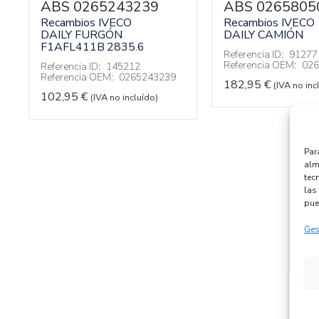
ABS 0265243239
ABS 0265805
Recambios IVECO
Recambios IVECO
DAILY FURGÓN
DAILY CAMIÓN
F1AFL411B
2835.6
Referencia ID:
91277
Referencia OEM:
026
Referencia ID:
145212
Referencia OEM:
0265243239
182,95
€
(IVA no inc
102,95
€
(IVA no incluído)
Par
alm
tec
las 
pue
Ges