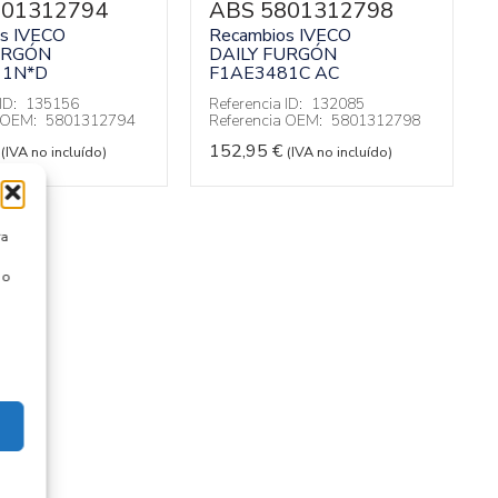
801312794
ABS 5801312798
s IVECO
Recambios IVECO
URGÓN
DAILY FURGÓN
11N*D
F1AE3481C AC
ID:
135156
Referencia ID:
132085
a OEM:
5801312794
Referencia OEM:
5801312798
152,95
€
(IVA no incluído)
(IVA no incluído)
ra
 o