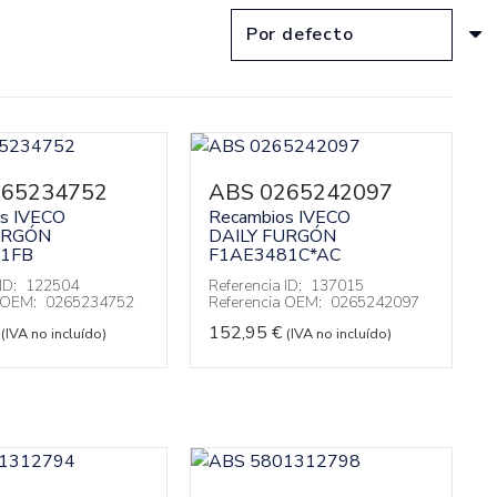
265234752
ABS 0265242097
s IVECO
Recambios IVECO
URGÓN
DAILY FURGÓN
81FB
F1AE3481C*AC
ID:
122504
Referencia ID:
137015
a OEM:
0265234752
Referencia OEM:
0265242097
152,95
€
(IVA no incluído)
(IVA no incluído)