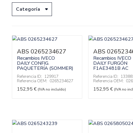
Categoría
ABS 0265234627
ABS 0265234
Recambios IVECO
Recambios IVECO
DAILY CONFIG.
DAILY FURGÓN
PAQUETERÍA (SOMMER)
F1AE3481B AC
Referencia ID:
129917
Referencia ID:
13388
Referencia OEM:
0265234627
Referencia OEM:
026
152,95
€
152,95
€
(IVA no incluído)
(IVA no inc