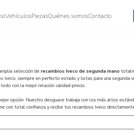
cio
Vehículos
Piezas
Quiénes somos
Contacto
amplia selección de
recambios Iveco de segunda mano
totalm
es Iveco, siempre en perfecto estado y listas para una segunda 
todo con la mejor relación calidad-precio.
or opción. Nuestro desguace trabaja con los más altos estánda
ne con total confianza y recibe tus recambios Iveco directamente 