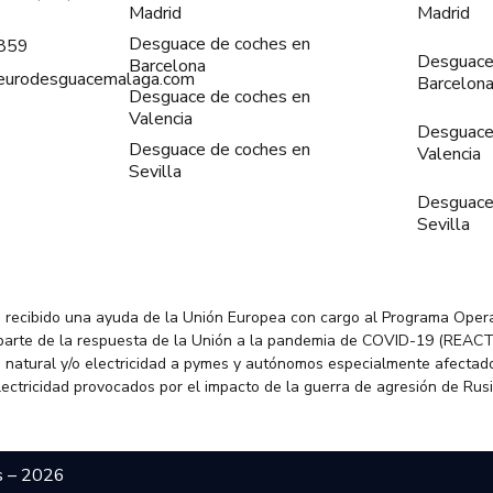
Madrid
Madrid
Desguace de coches en
859
Desguace
Barcelona
@eurodesguacemalaga.com
Barcelon
Desguace de coches en
Valencia
Desguace
Desguace de coches en
Valencia
Sevilla
Desguace
Sevilla
 recibido una ayuda de la Unión Europea con cargo al Programa Oper
parte de la respuesta de la Unión a la pandemia de COVID-19 (REACT
 natural y/o electricidad a pymes y autónomos especialmente afectado
electricidad provocados por el impacto de la guerra de agresión de Rus
s – 2026