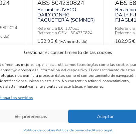
024
ABS 504230824
ABS 5
Recambios IVECO
Recambio
DAILY CONFIG.
DAILY F
PAQUETERÍA (SOMMER)
F1AGL4
5805024
Referencia ID:
137683
Referencia 
Referencia OEM:
504230824
Referenci
luído)
152,95
€
182,95
€
(IVA no incluído)
Gestionar el consentimiento de las cookies
a ofrecer las mejores experiencias, utilizamos tecnologías como las cookies pa
acenar y/o acceder a la información del dispositivo. El consentimiento de estas
nologías nos permitirá procesar datos como el comportamiento de navegación
1
2
3
4
…
276
identificaciones únicas en este sitio. No consentir o retirar el consentimiento,
de afectar negativamente a ciertas características y funciones.
tionar los servicios
Ver preferencias
Aceptar
Descubra piezas de otras marcas
Política de cookies
Política de privacidad
Aviso legal