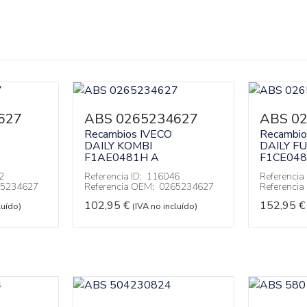
627
ABS 0265234627
ABS 0
Recambios IVECO
Recambio
DAILY KOMBI
DAILY F
F1AE0481H A
F1CE04
2
Referencia ID:
116046
Referencia 
5234627
Referencia OEM:
0265234627
Referenci
102,95
€
152,95
€
luído)
(IVA no incluído)