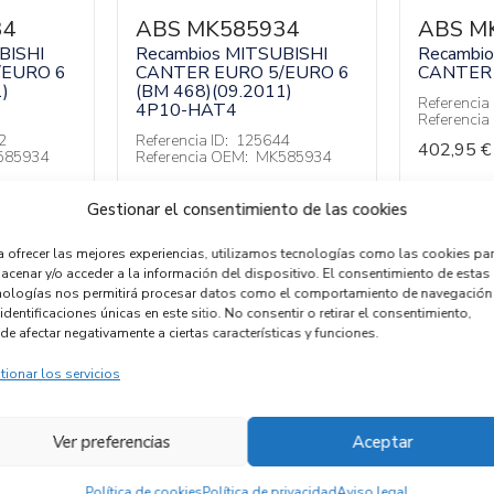
34
ABS MK585934
ABS M
BISHI
Recambios MITSUBISHI
Recambi
/EURO 6
CANTER EURO 5/EURO 6
CANTER 
)
(BM 468)(09.2011)
Referencia 
4P10-HAT4
Referenci
2
Referencia ID:
125644
402,95
€
585934
Referencia OEM:
MK585934
402,95
€
luído)
(IVA no incluído)
Gestionar el consentimiento de las cookies
a ofrecer las mejores experiencias, utilizamos tecnologías como las cookies pa
acenar y/o acceder a la información del dispositivo. El consentimiento de estas
nologías nos permitirá procesar datos como el comportamiento de navegación
identificaciones únicas en este sitio. No consentir o retirar el consentimiento,
1
2
3
4
…
76
de afectar negativamente a ciertas características y funciones.
tionar los servicios
Ver preferencias
Aceptar
Política de cookies
Política de privacidad
Aviso legal