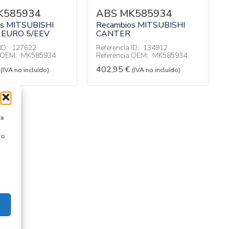
K585934
ABS MK585934
os MITSUBISHI
Recambios MITSUBISHI
EURO 5/EEV
CANTER
ID:
127622
Referencia ID:
134912
a OEM:
MK585934
Referencia OEM:
MK585934
402,95
€
(IVA no incluído)
(IVA no incluído)
ra
 o