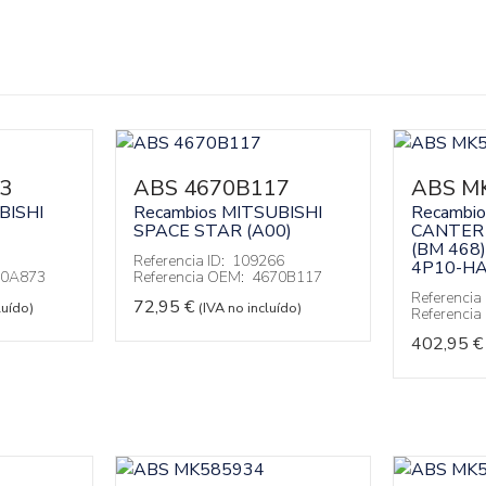
3
ABS 4670B117
ABS M
BISHI
Recambios MITSUBISHI
Recambi
SPACE STAR (A00)
CANTER 
(BM 468)
Referencia ID:
109266
4P10-H
70A873
Referencia OEM:
4670B117
Referencia 
72,95
€
luído)
(IVA no incluído)
Referenci
402,95
€