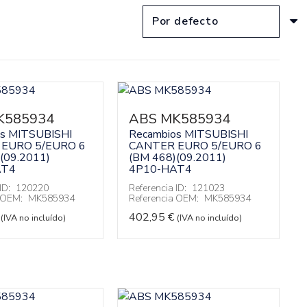
K585934
ABS MK585934
os MITSUBISHI
Recambios MITSUBISHI
EURO 5/EURO 6
CANTER EURO 5/EURO 6
(09.2011)
(BM 468)(09.2011)
AT4
4P10-HAT4
ID:
120220
Referencia ID:
121023
a OEM:
MK585934
Referencia OEM:
MK585934
402,95
€
(IVA no incluído)
(IVA no incluído)