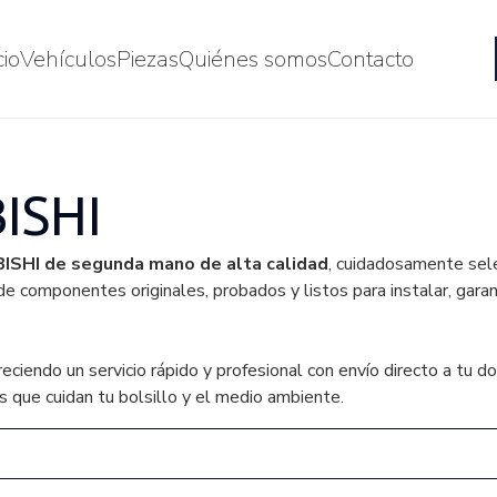
cio
Vehículos
Piezas
Quiénes somos
Contacto
ISHI
ISHI de segunda mano de alta calidad
, cuidadosamente sele
de componentes originales, probados y listos para instalar, gara
ndo un servicio rápido y profesional con envío directo a tu domic
s que cuidan tu bolsillo y el medio ambiente.