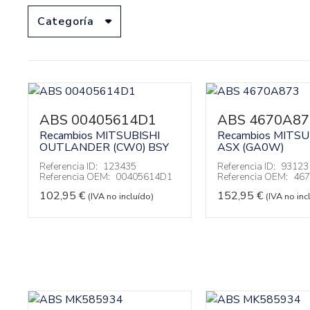
Categoría
ABS 00405614D1
ABS 4670A87
Recambios MITSUBISHI
Recambios MITSU
OUTLANDER (CW0)
BSY
ASX (GA0W)
Referencia ID:
123435
Referencia ID:
93123
Referencia OEM:
00405614D1
Referencia OEM:
46
102,95
€
152,95
€
(IVA no incluído)
(IVA no inc