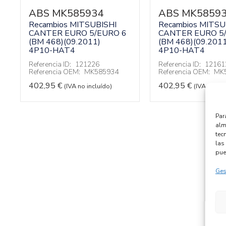
ABS MK585934
ABS MK5859
Recambios MITSUBISHI
Recambios MITSU
CANTER EURO 5/EURO 6
CANTER EURO 5
(BM 468)(09.2011)
(BM 468)(09.2011
4P10-HAT4
4P10-HAT4
Referencia ID:
121226
Referencia ID:
12161
Referencia OEM:
MK585934
Referencia OEM:
MK
402,95
€
402,95
€
(IVA no incluído)
(IVA no inc
Par
alm
tec
las 
pue
Ges