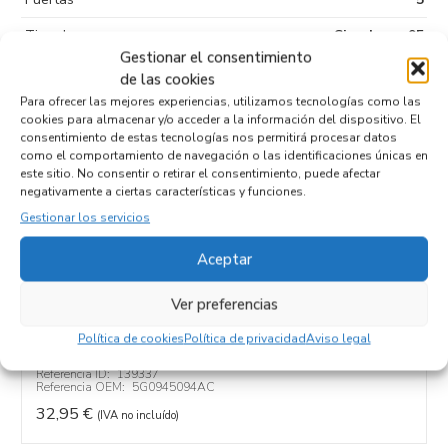
Tipo de
Sin plomo 95
combustible
Gestionar el consentimiento
de las cookies
Código motor
CHZ
Para ofrecer las mejores experiencias, utilizamos tecnologías como las
cookies para almacenar y/o acceder a la información del dispositivo. El
Código cambio
consentimiento de estas tecnologías nos permitirá procesar datos
como el comportamiento de navegación o las identificaciones únicas en
este sitio. No consentir o retirar el consentimiento, puede afectar
negativamente a ciertas características y funciones.
Productos relacionados
Gestionar los servicios
Aceptar
PILOTO TRASERO DERECHO INTERIOR
Ver preferencias
5G0945094AC
Recambios VOLKSWAGEN
GOLF VII BERLINA (BQ1/BE2)
Política de cookies
Política de privacidad
Aviso legal
CHZ
Referencia ID:
139337
Referencia OEM:
5G0945094AC
32,95
€
(IVA no incluído)