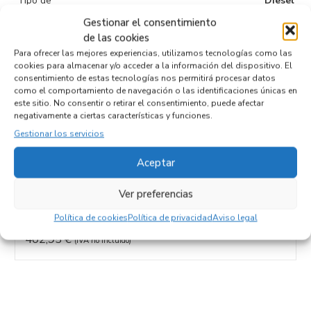
Tipo de
Diesel
combustible
Gestionar el consentimiento
de las cookies
Código motor
Para ofrecer las mejores experiencias, utilizamos tecnologías como las
Código cambio
cookies para almacenar y/o acceder a la información del dispositivo. El
consentimiento de estas tecnologías nos permitirá procesar datos
como el comportamiento de navegación o las identificaciones únicas en
este sitio. No consentir o retirar el consentimiento, puede afectar
negativamente a ciertas características y funciones.
Productos relacionados
Gestionar los servicios
Aceptar
DIFERENCIAL TRASERO YC1W-18132-AA
Ver preferencias
Recambios FORD
TRANSIT COMBI (FY)
Referencia ID:
140641
Política de cookies
Política de privacidad
Aviso legal
Referencia OEM:
YC1W-18132-AA
402,95
€
(IVA no incluído)