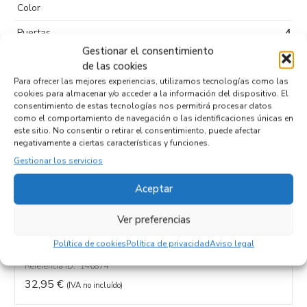
Color
Puertas
4
Gestionar el consentimiento
Tipo de
Diesel
de las cookies
combustible
Para ofrecer las mejores experiencias, utilizamos tecnologías como las
cookies para almacenar y/o acceder a la información del dispositivo. El
Código motor
consentimiento de estas tecnologías nos permitirá procesar datos
como el comportamiento de navegación o las identificaciones únicas en
Código cambio
este sitio. No consentir o retirar el consentimiento, puede afectar
negativamente a ciertas características y funciones.
Gestionar los servicios
Productos relacionados
Aceptar
Ver preferencias
MODULO ELECTRONICO DT1T-14F449-AB
Política de cookies
Política de privacidad
Aviso legal
Recambios FORD
TOURNEO CONNECT (CHC)
PJ2
Referencia ID:
146876
Referencia OEM:
DT1T-14F449-AB
42,95
€
(IVA no incluído)