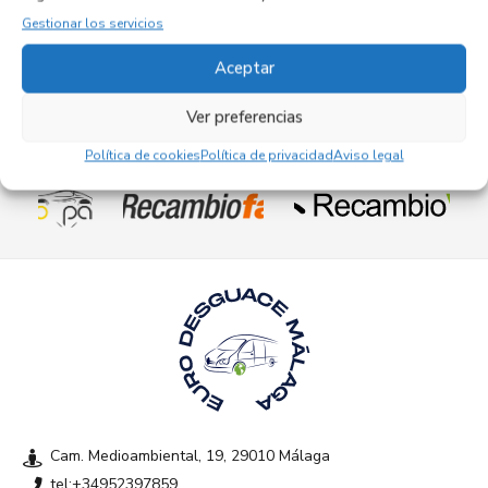
72,95
€
(IVA no incluído)
Gestionar los servicios
Aceptar
Ver preferencias
Empresas colaboradoras
Política de cookies
Política de privacidad
Aviso legal
Cam. Medioambiental, 19, 29010 Málaga
tel:+34952397859