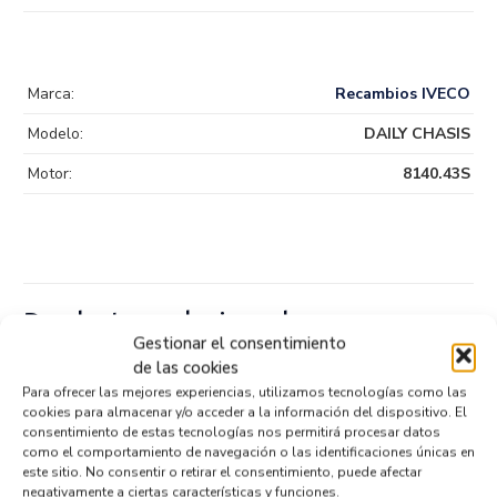
Marca:
Recambios IVECO
Modelo:
DAILY CHASIS
Motor:
8140.43S
Productos relacionados
Gestionar el consentimiento
de las cookies
Para ofrecer las mejores experiencias, utilizamos tecnologías como las
REJILLA DELANTERA 5802075839
cookies para almacenar y/o acceder a la información del dispositivo. El
Recambios IVECO
DAILY CHASIS
consentimiento de estas tecnologías nos permitirá procesar datos
como el comportamiento de navegación o las identificaciones únicas en
Referencia ID:
132903
Referencia OEM:
5802075839
este sitio. No consentir o retirar el consentimiento, puede afectar
negativamente a ciertas características y funciones.