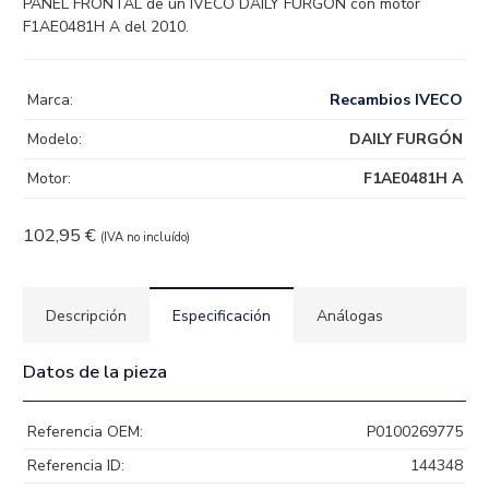
PANEL FRONTAL de un IVECO DAILY FURGÓN con motor
F1AE0481H A del 2010.
Marca:
Recambios IVECO
Modelo:
DAILY FURGÓN
Motor:
F1AE0481H A
102,95
€
(IVA no incluído)
Descripción
Especificación
Análogas
Datos de la pieza
Referencia OEM:
P0100269775
Referencia ID:
144348