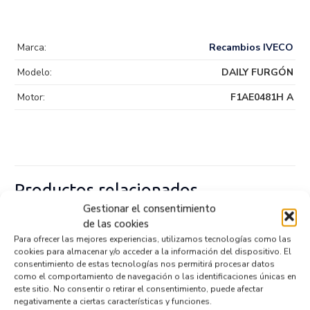
Marca:
Recambios IVECO
Modelo:
DAILY FURGÓN
Motor:
F1AE0481H A
Productos relacionados
Gestionar el consentimiento
de las cookies
Para ofrecer las mejores experiencias, utilizamos tecnologías como las
PARAGOLPES DELANTERO 5803091234
cookies para almacenar y/o acceder a la información del dispositivo. El
Recambios IVECO
DAILY FURGÓN
consentimiento de estas tecnologías nos permitirá procesar datos
Referencia ID:
144104
como el comportamiento de navegación o las identificaciones únicas en
Referencia OEM:
5803091234
este sitio. No consentir o retirar el consentimiento, puede afectar
202,95
€
negativamente a ciertas características y funciones.
(IVA no incluído)