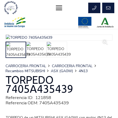
CARROCERIA FRONTAL
CARROCERIA FRONTAL
Recambios MITSUBISHI
ASX (GA0W)
4N13
TORPEDO
7405A435439
Referencia ID:
121858
Referencia OEM:
7405A435439
TORPEDO de un MITSUBISHI ASX (GA0W) con motor 4N13 del