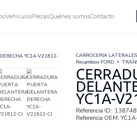
cio
Vehículos
Piezas
Quiénes somos
Contacto
CARROCERIA LATERALE
Recambios FORD
TRANS
CERRAD
DELANT
YC1A-V2
Referencia ID:
138748
Referencia OEM:
YC1A