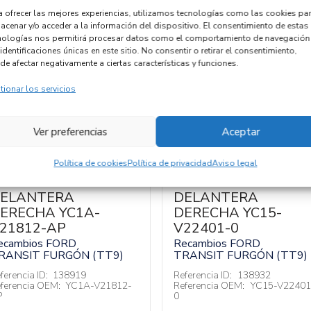
a ofrecer las mejores experiencias, utilizamos tecnologías como las cookies pa
acenar y/o acceder a la información del dispositivo. El consentimiento de estas
nologías nos permitirá procesar datos como el comportamiento de navegación
identificaciones únicas en este sitio. No consentir o retirar el consentimiento,
de afectar negativamente a ciertas características y funciones.
tionar los servicios
Ver preferencias
Aceptar
Política de cookies
Política de privacidad
Aviso legal
ERRADURA PUERTA
MANETA EXTERIOR
ELANTERA
DELANTERA
ERECHA YC1A-
DERECHA YC15-
21812-AP
V22401-0
ecambios FORD
Recambios FORD
RANSIT FURGÓN (TT9)
TRANSIT FURGÓN (TT9)
ferencia ID:
138919
Referencia ID:
138932
ferencia OEM:
YC1A-V21812-
Referencia OEM:
YC15-V22401
P
0