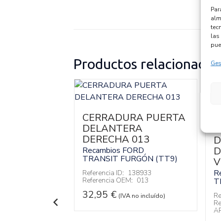
Par
alm
tec
las 
pue
Productos relacionados
Ges
CERRADURA PUERTA
DELANTERA
EXTERIOR
C
DERECHA 013
 DERECHA
D
401/0AJ
D
Recambios FORD
TRANSIT FURGÓN (TT9)
V
FORD
RGÓN (TT9)
R
Referencia ID:
138933
Referencia OEM:
013
T
142541
:
YC15-
32,95
€
Re
(IVA no incluído)
Re
A
 no incluído)