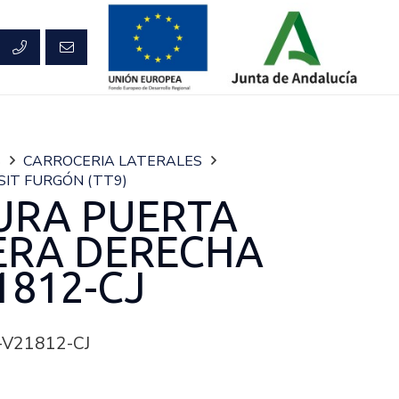
S
CARROCERIA LATERALES
IT FURGÓN (TT9)
URA PUERTA
ERA DERECHA
1812-CJ
-V21812-CJ