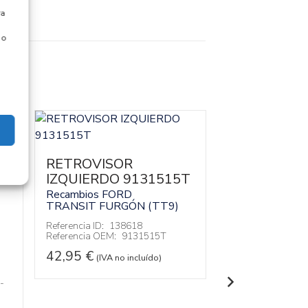
ra
 o
RETROVISOR
ELEVALUN
IZQUIERDO 9131515T
DELANTER
DERECHO 4
Recambios FORD
TRANSIT FURGÓN (TT9)
V21458-AB
Recambios FO
Referencia ID:
138618
TRANSIT FUR
Referencia OEM:
9131515T
42,95
€
Referencia ID:
13
(IVA no incluído)
Referencia OEM:
AB
-
42,95
€
(IVA no