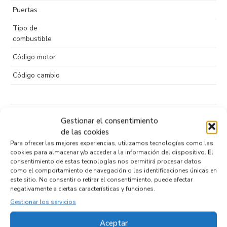
Puertas
Tipo de
combustible
Código motor
Código cambio
Productos relacionados
Gestionar el consentimiento
de las cookies
Para ofrecer las mejores experiencias, utilizamos tecnologías como las
cookies para almacenar y/o acceder a la información del dispositivo. El
consentimiento de estas tecnologías nos permitirá procesar datos
MANETA EXTERIOR DELANTERA DERECHA
como el comportamiento de navegación o las identificaciones únicas en
YC15-V22401-0
este sitio. No consentir o retirar el consentimiento, puede afectar
negativamente a ciertas características y funciones.
Recambios FORD
TRANSIT FURGÓN (TT9)
Gestionar los servicios
Referencia ID:
138932
Referencia OEM:
YC15-V22401-0
17,95
€
Aceptar
(IVA no incluído)