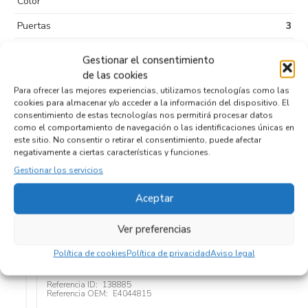
Color
Puertas
3
Kilometraje
238.456
Gestionar el consentimiento
de las cookies
Tipo de
combustible
Para ofrecer las mejores experiencias, utilizamos tecnologías como las
cookies para almacenar y/o acceder a la información del dispositivo. El
Código motor
consentimiento de estas tecnologías nos permitirá procesar datos
como el comportamiento de navegación o las identificaciones únicas en
Código cambio
este sitio. No consentir o retirar el consentimiento, puede afectar
negativamente a ciertas características y funciones.
Gestionar los servicios
Aceptar
Productos relacionados
Ver preferencias
RETROVISOR DERECHO E4044815
Política de cookies
Política de privacidad
Aviso legal
Recambios IVECO
DAILY FURGÓN
Referencia ID:
138885
Referencia OEM:
E4044815