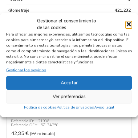
Kilometraje
421.232
Gestionar el consentimiento
Tipo de
de las cookies
combustible
Para ofrecer las mejores experiencias, utilizamos tecnologías como las
Código motor
4N13
cookies para almacenar y/o acceder a la información del dispositivo. El
consentimiento de estas tecnologías nos permitirá procesar datos
Código cambio
como el comportamiento de navegación o las identificaciones únicas en
este sitio. No consentir o retirar el consentimiento, puede afectar
negativamente a ciertas características y funciones.
Gestionar los servicios
Productos relacionados
Aceptar
Ver preferencias
ELEVALUNAS DELANTERO DERECHO
5713A258
Política de cookies
Política de privacidad
Aviso legal
Recambios MITSUBISHI
ASX (GA0W)
4N13
Referencia ID:
121936
Referencia OEM:
5713A258
42,95
€
(IVA no incluído)