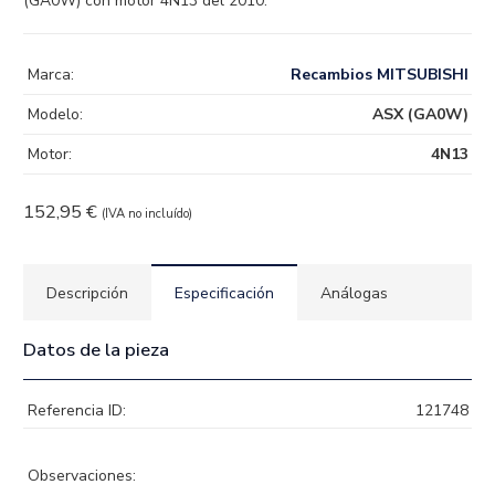
(GA0W) con motor 4N13 del 2010.
Marca:
Recambios MITSUBISHI
Modelo:
ASX (GA0W)
Motor:
4N13
152,95
€
(IVA no incluído)
Descripción
Especificación
Análogas
Datos de la pieza
Referencia ID:
121748
Observaciones: