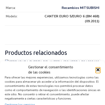
Marca:
Recambios MITSUBISHI
Modelo:
CANTER EURO 5/EURO 6 (BM 468)
(09.2011)
Productos relacionados
Gestionar el consentimiento
CERRADURA PUERTA DELANTERA
de las cookies
IZQUIERDA PSA828406
Para ofrecer las mejores experiencias, utilizamos tecnologías como las
Recambios » OTROS...
MODELOS
cookies para almacenar y/o acceder a la información del dispositivo. El
Referencia ID:
146830
consentimiento de estas tecnologías nos permitirá procesar datos
Referencia OEM:
PSA828406
como el comportamiento de navegación o las identificaciones únicas en
42,95
€
este sitio. No consentir o retirar el consentimiento, puede afectar
(IVA no incluído)
negativamente a ciertas características y funciones.
Gestionar los servicios