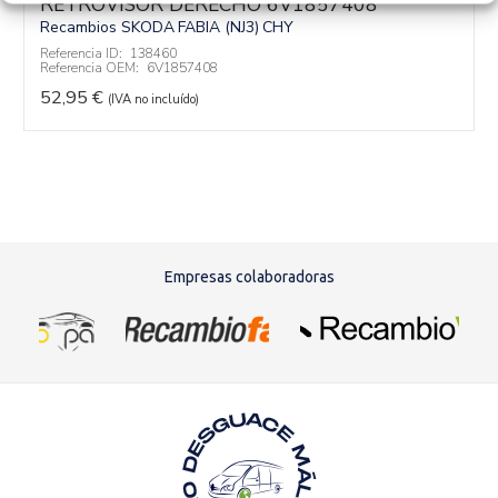
RETROVISOR DERECHO 6V1857408
Recambios SKODA
FABIA (NJ3)
CHY
Referencia ID:
138460
Referencia OEM:
6V1857408
52,95
€
(IVA no incluído)
Empresas colaboradoras