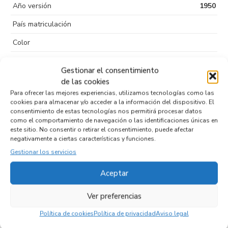
Año versión
1950
País matriculación
Color
Puertas
5
Gestionar el consentimiento
Kilometraje
89.694
de las cookies
Para ofrecer las mejores experiencias, utilizamos tecnologías como las
Tipo de
Diesel
cookies para almacenar y/o acceder a la información del dispositivo. El
combustible
consentimiento de estas tecnologías nos permitirá procesar datos
como el comportamiento de navegación o las identificaciones únicas en
Código motor
CHY
este sitio. No consentir o retirar el consentimiento, puede afectar
negativamente a ciertas características y funciones.
Código cambio
Gestionar los servicios
Aceptar
Productos relacionados
Ver preferencias
Política de cookies
Política de privacidad
Aviso legal