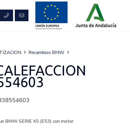
TIZACION
Recambios BMW
CALEFACCION
554603
838554603
n BMW SERIE X5 (E53) con motor