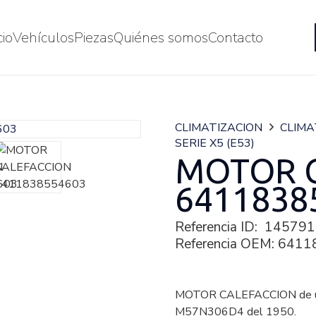
cio
Vehículos
Piezas
Quiénes somos
Contacto
CLIMATIZACION
CLIMA
SERIE X5 (E53)
MOTOR 
6411838
Referencia ID:
145791
Referencia OEM:
6411
MOTOR CALEFACCION de u
M57N306D4 del 1950.