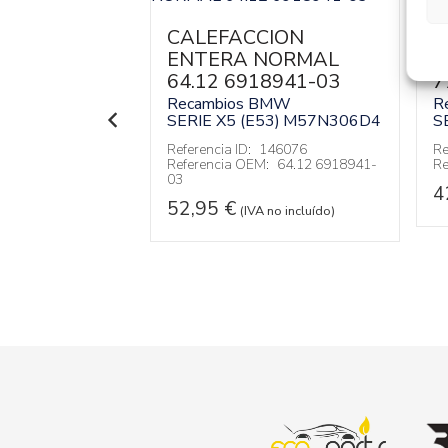
IDOS
CALEFACCION
T
 CAMBIO
ENTERA NORMAL
A
029
64.12 6918941-03
7
BMW
Recambios BMW
R
3)
M57N306D4
SERIE X5 (E53)
M57N306D4
S
146052
Referencia ID:
146076
Re
:
51168408029
Referencia OEM:
64.12 6918941-
Re
03
4
 no incluído)
52,95
€
(IVA no incluído)