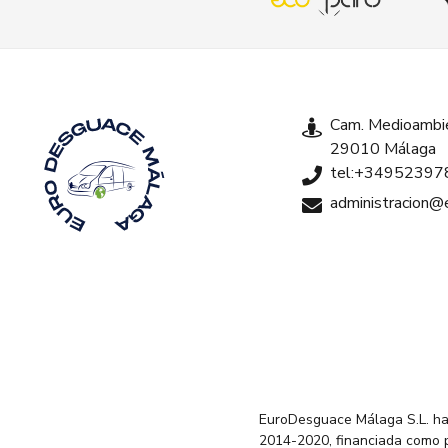
Cam. Medioambie
29010 Málaga
tel:+34952397
administracion
EuroDesguace Málaga S.L. ha
2014-2020, financiada como 