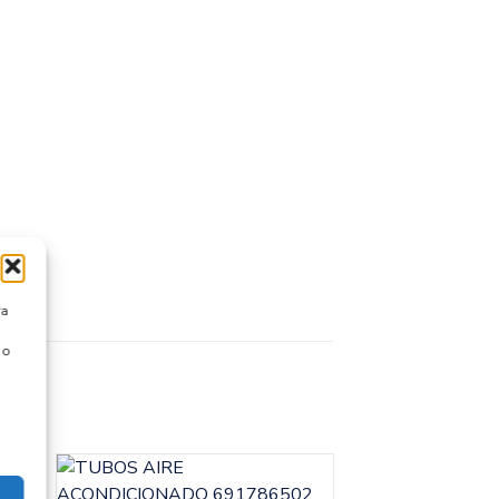
ra
 o