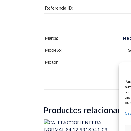
Referencia ID:
Marca:
Re
Modelo:
S
Motor:
Par
alm
tec
las 
pue
Productos relacionados
Ges