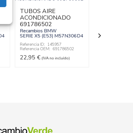
TUBOS AIRE
VENTILAD
ACONDICIONADO
CALEFACCI
691786502
946125201
Recambios BMW
Recambios BM
D4
SERIE X5 (E53)
M57N306D4
SERIE X5 (E53)
Referencia ID:
145957
Referencia ID:
14
Referencia OEM:
691786502
Referencia OEM:
22,95
€
42,95
€
(IVA no incluído)
(IVA no