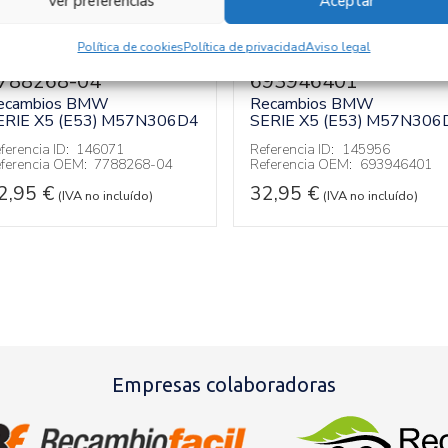
Ver preferencias
Aceptar
UBOS AIRE
TUBOS AIRE
Política de cookies
Política de privacidad
Aviso legal
CONDICIONADO
ACONDICIONADO
788268-04
693946401
ecambios BMW
Recambios BMW
ERIE X5 (E53)
M57N306D4
SERIE X5 (E53)
M57N306
ferencia ID:
146071
Referencia ID:
145956
ferencia OEM:
7788268-04
Referencia OEM:
693946401
2,95
€
32,95
€
(IVA no incluído)
(IVA no incluído)
Empresas colaboradoras