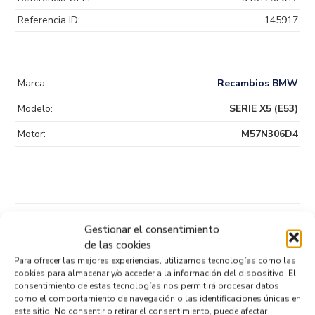
Referencia ID:
145917
Marca:
Recambios BMW
Modelo:
SERIE X5 (E53)
Motor:
M57N306D4
Productos relacionados
Gestionar el consentimiento
de las cookies
Para ofrecer las mejores experiencias, utilizamos tecnologías como las
cookies para almacenar y/o acceder a la información del dispositivo. El
TUBOS AIRE ACONDICIONADO 7788268-04
consentimiento de estas tecnologías nos permitirá procesar datos
Recambios BMW
SERIE X5 (E53)
M57N306D4
como el comportamiento de navegación o las identificaciones únicas en
este sitio. No consentir o retirar el consentimiento, puede afectar
Referencia ID:
146071