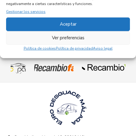
Referencia OEM:
7788268-04
negativamente a ciertas características y funciones.
42,95
€
Gestionar los servicios
(IVA no incluído)
Aceptar
Ver preferencias
Política de cookies
Política de privacidad
Aviso legal
Empresas colaboradoras