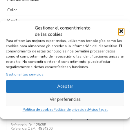
Color
Puertas
Gestionar el consentimiento
Tipo de
de las cookies
combustible
Para ofrecer las mejores experiencias, utilizamos tecnologías como las
cookies para almacenar y/o acceder a la información del dispositivo. El
Código motor
F4AE3481B*S
consentimiento de estas tecnologías nos permitirá procesar datos
como el comportamiento de navegación o las identificaciones únicas en
Código cambio
este sitio. No consentir o retirar el consentimiento, puede afectar
negativamente a ciertas características y funciones.
Gestionar los servicios
Productos relacionados
Aceptar
Ver preferencias
COMPRESOR AIRE ACONDICIONADO
Política de cookies
Política de privacidad
Aviso legal
4894306
Recambios IVECO
EUROCARGO (03.2008)
F4AE3481B*S
Referencia ID:
128085
Referencia OEM:
4894306