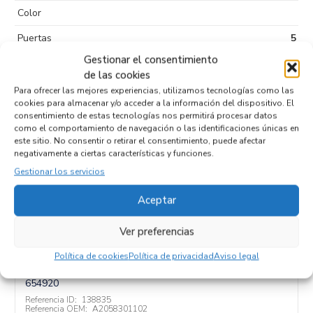
Color
Puertas
5
Gestionar el consentimiento
Tipo de
Diesel
de las cookies
combustible
Para ofrecer las mejores experiencias, utilizamos tecnologías como las
Código motor
654920
cookies para almacenar y/o acceder a la información del dispositivo. El
consentimiento de estas tecnologías nos permitirá procesar datos
Código cambio
como el comportamiento de navegación o las identificaciones únicas en
este sitio. No consentir o retirar el consentimiento, puede afectar
negativamente a ciertas características y funciones.
Gestionar los servicios
Productos relacionados
Aceptar
Ver preferencias
TUBOS AIRE ACONDICIONADO
Política de cookies
Política de privacidad
Aviso legal
A2058301102
Recambios MERCEDES-BENZ
CLASE C (BM 205) FAMILIAR
654920
Referencia ID:
138835
Referencia OEM:
A2058301102